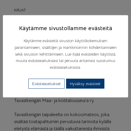
KIRJAT
Tavastkengän
Käytämme sivustollamme evästeitä
taipaleelta
Käytämme evästeitä sivuston käyttökokemuksen
parantamiseen, sisältöjen ja markkinoinnin kohdentamiseen
sekä sivuston kehittämiseen. Lue lisää evästeiden käytöstä,
50 €
muuta evästeasetuksiasi tai peruuta antamasi suostumus
evästeasetuksista.
Tavastkengän kolmas kyläkirja, Tavastkengän
Evästeasetukset
Hyväksy evästeet
taipaleelta, tarinoita elämästä, kylästä ja kyläläisistä,
julkaistiin kyläpäivillä 13.7.2019. Kirjan on kustantanut
Tavastkengän Maa- ja kotitalousseura ry.
Tavastkengän taipaleelta on kokoomateos, joka
sisältää tositapahtumiin perustuvia tarinoita kylällä
eletystä elämästä ja täällä vaikuttaneista ihmisistä.