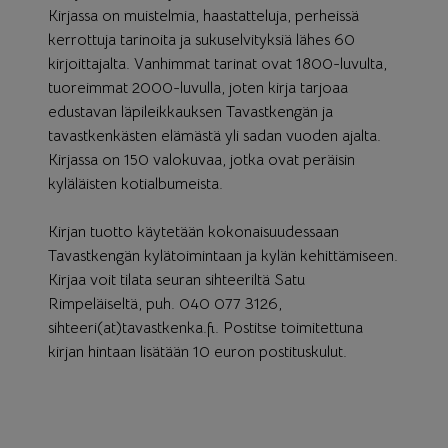
Kirjassa on muistelmia, haastatteluja, perheissä
kerrottuja tarinoita ja sukuselvityksiä lähes 60
kirjoittajalta. Vanhimmat tarinat ovat 1800-luvulta,
tuoreimmat 2000-luvulla, joten kirja tarjoaa
edustavan läpileikkauksen Tavastkengän ja
tavastkenkästen elämästä yli sadan vuoden ajalta.
Kirjassa on 150 valokuvaa, jotka ovat peräisin
kyläläisten kotialbumeista.
Kirjan tuotto käytetään kokonaisuudessaan
Tavastkengän kylätoimintaan ja kylän kehittämiseen.
Kirjaa voit tilata seuran sihteeriltä Satu
Rimpeläiseltä, puh. 040 077 3126,
sihteeri(at)tavastkenka.fi. Postitse toimitettuna
kirjan hintaan lisätään 10 euron postituskulut.