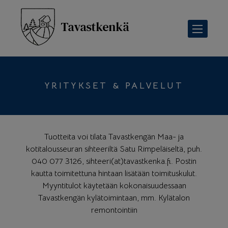
Skip
to
Tavastkenkä
content
ETUSIVU
YRITYKSET & PALVELUT
KYLÄN ESITTELY
YRITYKSET & PALVELUT
BLOGI
Tuotteita voi tilata Tavastkengän Maa- ja
YHTEYSTIEDOT
kotitalousseuran sihteeriltä Satu Rimpeläiseltä, puh.
040 077 3126, sihteeri(at)tavastkenka.fi. Postin
kautta toimitettuna hintaan lisätään toimituskulut.
Myyntitulot käytetään kokonaisuudessaan
Tavastkengän kylätoimintaan, mm. Kylätalon
remontointiin